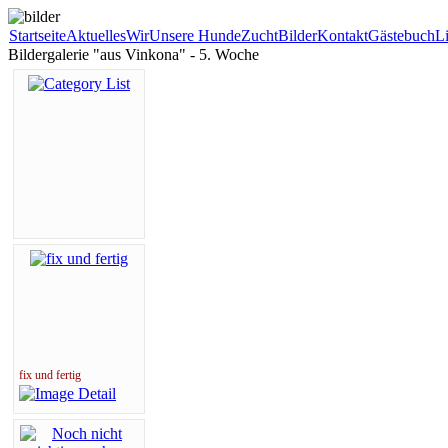
Startseite
Aktuelles
Wir
Unsere Hunde
Zucht
Bilder
Kontakt
Gästebuch
L
Bildergalerie "aus Vinkona" - 5. Woche
fix und fertig